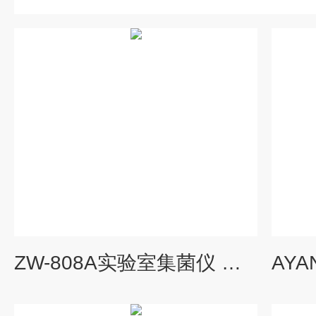
ZW-808A实验室集菌仪 定向蠕动无菌培养薄膜过滤