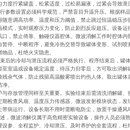
匀力度拧紧罐盖，松紧适度，过松易漏液，过紧会导致泄
行参数设置必须科学规范，严禁盲目升温升压。根据样品
得随意调高功率、温度和压力阈值，禁止跳过恒温稳压步
温模式，实时观察压力变化，防止剧烈反应超压。设备运
风口，禁止倚靠、触碰仪器腔体。微波消解工作时腔体内
自暂停、中断程序，避免冷热交替导致罐体变形、试剂喷
燃物品，杜绝火灾隐患。
束后的冷却与泄压流程必须严格执行。程序结束后，罐体
却至室温或设备规定温度，待压力归零后，方可取出消解
放残余气体，防止残留高温酸雾喷出灼伤人体。取出罐体
洁净。
护与存放管理同样至关重要。实验结束后需清洗消解罐、
定期检查风扇、温度压力传感器、微波发射模块状态，发
止带病运行。设备长期不用时需断电防尘，放置干燥通风
述，微波消解仪属于高危精密实验设备，操作人员必须熟
理设参、全程监护、冷却泄压、及时养护的全套流程，杜