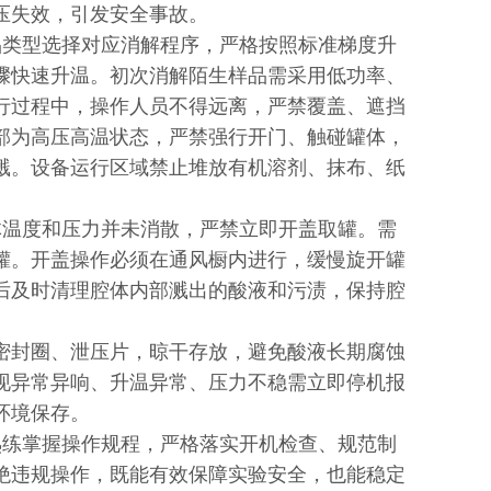
压失效，引发安全事故。
类型选择对应消解程序，严格按照标准梯度升
骤快速升温。初次消解陌生样品需采用低功率、
行过程中，操作人员不得远离，严禁覆盖、遮挡
部为高压高温状态，严禁强行开门、触碰罐体，
溅。设备运行区域禁止堆放有机溶剂、抹布、纸
温度和压力并未消散，严禁立即开盖取罐。需
罐。开盖操作必须在通风橱内进行，缓慢旋开罐
后及时清理腔体内部溅出的酸液和污渍，保持腔
密封圈、泄压片，晾干存放，避免酸液长期腐蚀
现异常异响、升温异常、压力不稳需立即停机报
环境保存。
练掌握操作规程，严格落实开机检查、规范制
绝违规操作，既能有效保障实验安全，也能稳定