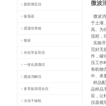
微波
脂肪测定仪
微波消
振荡器
于土壤
震荡培养箱
高。为
流程，
摇床
实验开
完好无
光化学反应仪
件，罐
压工作
一体化蒸馏仪
有机物
中、承
微波消解仪
样品配
多管旋涡混合仪
品样品
应，让
冷冻干燥机
仪器规