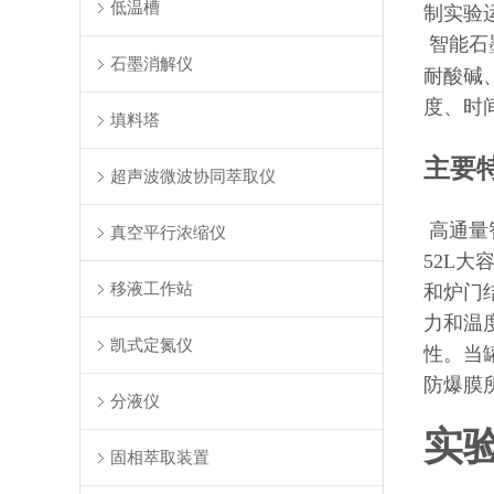
低温槽
制实验
智能石
石墨消解仪
耐酸碱
度、时
填料塔
主要
超声波微波协同萃取仪
高通量
真空平行浓缩仪
52L
移液工作站
和炉门
力和温
凯式定氮仪
性。当
防爆膜
分液仪
实
固相萃取装置