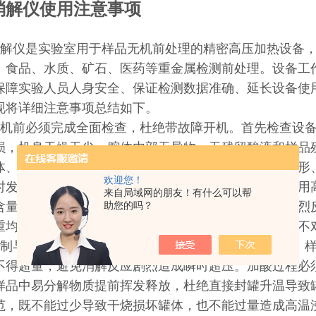
消解仪使用注意事项
解仪是实验室用于样品无机前处理的精密高压加热设备，
、食品、水质、矿石、医药等重金属检测前处理。设备工
保障实验人员人身安全、保证检测数据准确、延长设备使
现将详细注意事项总结如下。
机前必须完成全面检查，杜绝带故障开机。首先检查设备
损，机身干燥无尘，腔体内部无异物、无残留酸液和样品
体、盖子、泄压膜、密封圈必须完好平整，无老化、变形
欢迎您！
时发生爆罐、漏液风险。同时需核对实验试剂，严禁使用
来自局域网的朋友！有什么可以帮
助您的吗？
含量过高、易燃易爆、未知成分样品，避免腔体内部剧烈
重均匀，罐位摆放数量符合设备要求，不得空罐或少罐不
制与加样操作是规避安全隐患、保证数据精准的关键。样
不得超量，避免消解反应剧烈造成瞬时超压。加酸过程必
样品中易分解物质提前挥发释放，杜绝直接封罐升温导致
范，既不能过少导致干烧损坏罐体，也不能过量造成高温