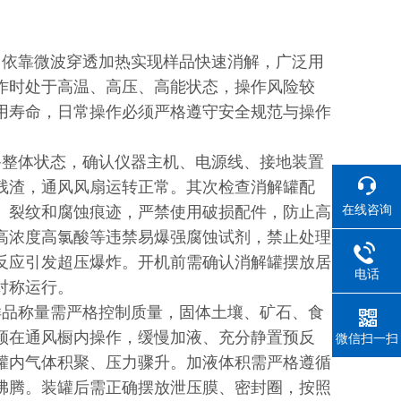
依靠微波穿透加热实现样品快速消解，广泛用
作时处于高温、高压、高能状态，操作风险较
用寿命，日常操作必须严格遵守安全规范与操作
整体状态，确认仪器主机、电源线、接地装置
残渣，通风风扇运转正常。其次检查消解罐配
在线咨询
、裂纹和腐蚀痕迹，严禁使用破损配件，防止高
高浓度高氯酸等违禁易爆强腐蚀试剂，禁止处理
反应引发超压爆炸。开机前需确认消解罐摆放居
电话
对称运行。
品称量需严格控制质量，固体土壤、矿石、食
须在通风橱内操作，缓慢加液、充分静置预反
微信扫一扫
罐内气体积聚、压力骤升。加液体积需严格遵循
沸腾。装罐后需正确摆放泄压膜、密封圈，按照