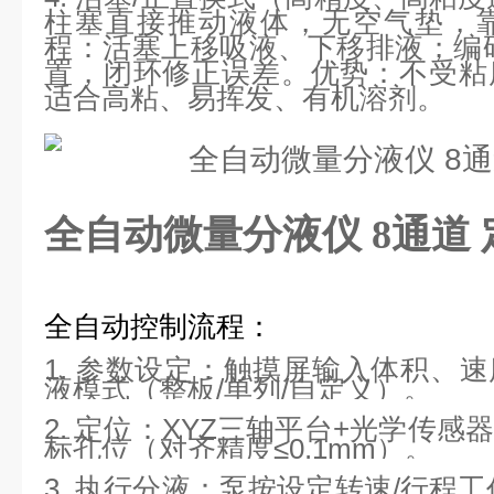
柱塞直接推动液体，无空气垫，
程：活塞上移吸液
、下移排液；编
置，闭环修正误差。
优势：不受粘
适合高粘、易挥发、有机溶剂。
全自动微量分液仪 8通道
全自动控制流程：
1. 参数设定：触摸屏输入体积、
液模式（整板/单列/自定义）。
2. 定位：XYZ三轴平台+光学传
标孔位（对齐精度≤0.1mm）。
3. 执行分液：泵按设定转速/行程