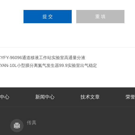
CYFY-96096通道移液工作站实验室高通量分液
AYAN-10L小型膜分离氮气发生器99.9实验室出气稳定
中心
新闻中心
技术文章
荣
传真