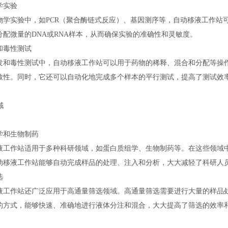
学实验
物学实验中，如PCR（聚合酶链式反应）、基因测序等，自动移液工作站
分配微量的DNA或RNA样本，从而确保实验的准确性和灵敏度。
和毒性测试
发和毒性测试中，自动移液工作站可以用于药物的稀释、混合和分配等操
致性。同时，它还可以自动化地完成多个样本的平行测试，提高了测试效
域
学和生物制药
液工作站适用于多种科研领域，如蛋白质组学、生物制药等。在这些领域
动移液工作站能够自动完成样品的处理、注入和分析，大大减轻了科研人
选
液工作站还广泛应用于高通量筛选领域。高通量筛选需要进行大量的样品
的方式，能够快速、准确地进行液体分注和混合，大大提高了筛选的效率