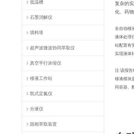
低温槽
复杂的实
化、药物
石墨消解仪
全自动移
填料塔
液体处理
站配置有
超声波微波协同萃取仪
实现液体
真空平行浓缩仪
注:该报
移液工作站
移液模块
同容器、
凯式定氮仪
分液仪
固相萃取装置