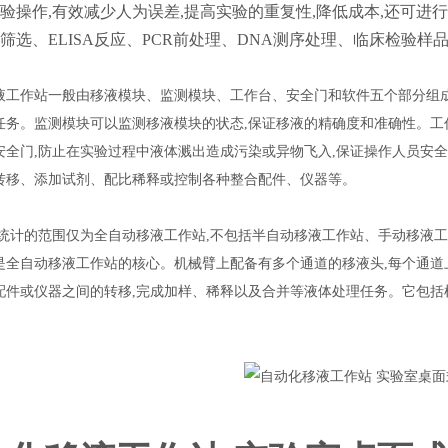
验操作,有效减少人为误差,提高实验的重复性,降低成本,还可进
筛选、ELISA反应、PCR前处理、DNA测序处理、临床检验
液工作站一般由移液模块、监测模块、工作台、安全门和软件五个部分组
任务。监测模块可以监测移液模块的状态,保证移液的精确度和准确性。
安全门,防止在实验过程中液体溅出造成污染或异物飞入,保证操作人员安
转移、添加试剂、配比稀释或控制各种整合配件、仪器等。
告统计的范围仅为全自动移液工作站,不包括半自动移液工作站、手动移液
是全自动移液工作站的核心。机械臂上配备有多个通道的移液头,每个通道
配件或仪器之间的转移,完成加样、稀释以及合并等液体处理任务。它包括