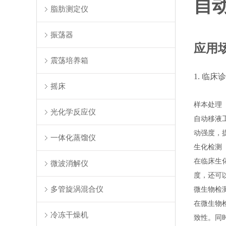
自
脂肪测定仪
振荡器
应用
震荡培养箱
1. 临床
摇床
样本处理
光化学反应仪
自动移液
动强度，
一体化蒸馏仪
生化检测
在临床生
微波消解仪
度，还可
多管旋涡混合仪
微生物检
在微生物
冷冻干燥机
致性。同