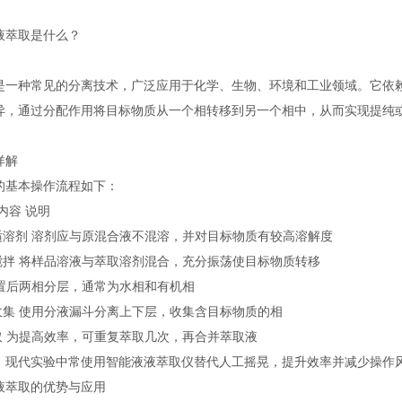
液萃取是什么？
是一种常见的分离技术，广泛应用于化学、生物、环境和工业领域。它依
异，通过分配作用将目标物质从一个相转移到另一个相中，从而实现提纯
详解
的基本操作流程如下：
内容 说明
合适溶剂 溶剂应与原混合液不混溶，并对目标物质有较高溶解度
与搅拌 将样品溶液与萃取溶剂混合，充分振荡使目标物质转移
静置后两相分层，通常为水相和有机相
与收集 使用分液漏斗分离上下层，收集含目标物质的相
萃取 为提高效率，可重复萃取几次，再合并萃取液
：现代实验中常使用智能液液萃取仪替代人工摇晃，提升效率并减少操作风
液萃取的优势与应用