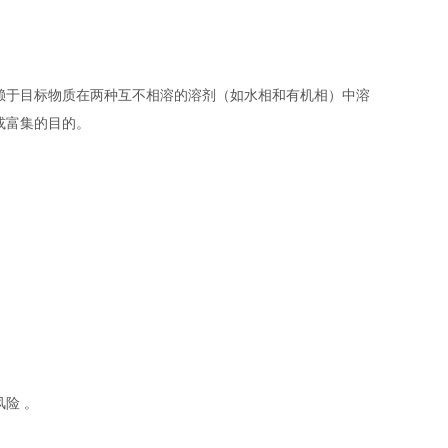
赖于目标物质在两种互不相溶的溶剂（如水相和有机相）中溶
或富集的目的。
险 。