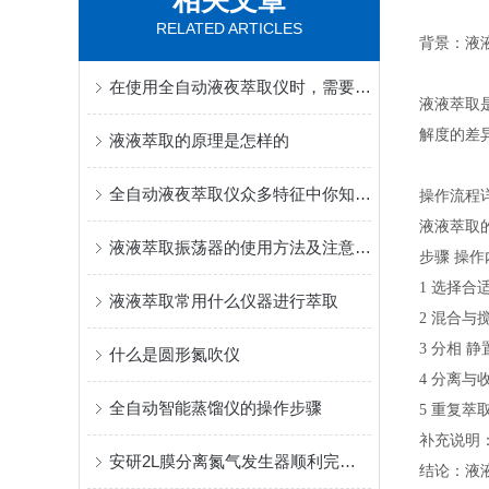
相关文章
RELATED ARTICLES
背景：液
在使用全自动液夜萃取仪时，需要注意以下事项
液液萃取
解度的差
液液萃取的原理是怎样的
全自动液夜萃取仪众多特征中你知晓几个呢？
操作流程
液液萃取
液液萃取振荡器的使用方法及注意事项
步骤 操作
1 选择
液液萃取常用什么仪器进行萃取
2 混合
3 分相 
什么是圆形氮吹仪
4 分离
全自动智能蒸馏仪的操作步骤
5 重复
补充说明
安研2L膜分离氮气发生器顺利完成交付！
结论：液