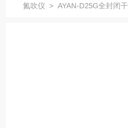
氮吹仪
> AYAN-D25G全封
热吹扫仪