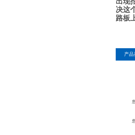
出现
决这
路板
产品