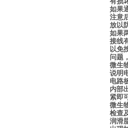
有损
如果
注意
放以
如果
接线
以免
问题
微生
说明
电路
内部
紧即
微生
检查
润滑