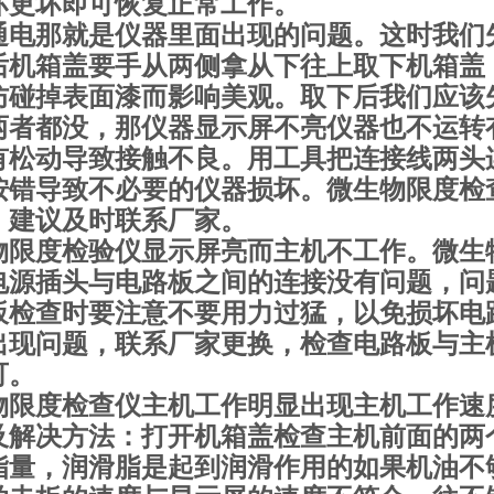
坏更坏即可恢复正常工作。
通电那就是仪器里面出现的问题。这时我们
后机箱盖要手从两侧拿从下往上取下机箱盖
防碰掉表面漆而影响美观。取下后我们应该
两者都没，那仪器显示屏不亮仪器也不运转
有松动导致接触不良。用工具把连接线两头
按错导致不必要的仪器损坏。微生物限度检
，建议及时联系厂家。
物限度检验仪显示屏亮而主机不工作。微生
电源插头与电路板之间的连接没有问题，问
板检查时要注意不要用力过猛，以免损坏电
出现问题，联系厂家更换，检查电路板与主
可。
物限度检查仪主机工作明显出现主机工作速
及解决方法：打开机箱盖检查主机前面的两
脂量，润滑脂是起到润滑作用的如果机油不