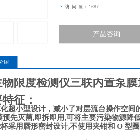
访 问 量：
1687
产品咨询
介绍
生物限度检测仪三联内置泵膜
要特征：
一体化超小型设计，减小了对层流台操作空间
滤膜预先灭菌,即拆即用,可将主要污染物源降
滤杯采用唇形密封设计,不使用夹钳和 O 型