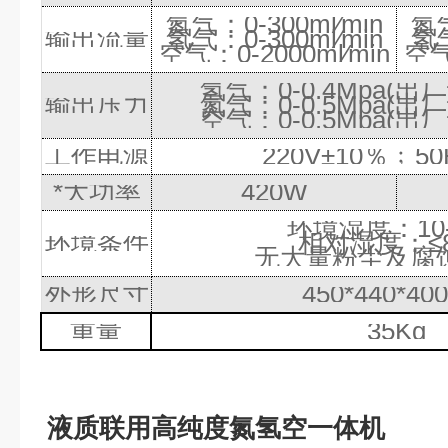
氮气：
0-300ml
∕
min
氮
输出流量
氢气：
0-300ml
∕
min
氢
空气：
0-2000ml
∕
min
空
氢气：
0-0.4Mpa(
出厂
输出压力
氮气：
0-0.5Mpa(
出厂
空气：
0-0.5Mpa(
出厂
工作电源
220V
±
10
％﹔
50
*大功率
420W
环境湿度：
10
环境条件
相对湿度：≤
无大量粉尘及腐
外形尺寸
450*440*40
重量
35Kg
液质联用高纯度氮氢空一体机