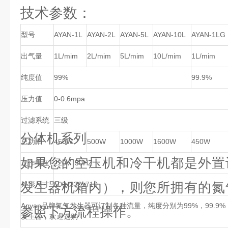
技术参数：
型号
AYAN-1L
AYAN-2L
AYAN-5L
AYAN-10L
AYAN-1LG
出气量
1L/mim
2L/mim
5L/mim
10L/mim
1L/mim
纯度值
99%
99.9%
压力值
0-0.6mpa
过滤系统
三级
分体机系列
总功率
450W
500W
1000W
1600W
450W
如果您的空压机和冷干机都是外置
工作电压
220V 50HZ
发生器机箱内），则您所拥有的氮
外形尺寸
500x330x710
Anyan品牌氮气发生器可订制各种流量，纯度分别为99%，99.9%，99
参照下方流程操作。
发生器，欢迎选购！