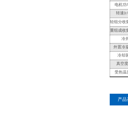
电机功
转速
(r
轻组分收
重组成收
冷
外置冷
冷却
真空
受热温
产品