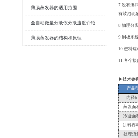
7.没有
薄膜蒸发器的适用范围
有鼓泡现
全自动微量分液仪分液速度介绍
8.物理
9.刮板系
薄膜蒸发器的结构和原理
10.进料
11.各
▶技术参
产品
内径
(
蒸发面
冷凝面
进料容
处理流