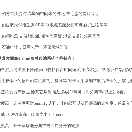
：
，如芳香油提纯.高聚物中间体的纯化.羊毛脂的提取等等
：如提取天然维生素AE等.制取氨基酸及葡萄糖的衍生物等等
：如精制鱼油.油脂脱酸.精制高碳醇.混合油脂的分离等等
：石油行业，日用化学，环保领域等等
蒸发面积0.25m²薄膜过滤系统
产品特点：
于物料沸点的温度下操作,而且物料停留时间短;利于高沸点、热敏及易氧化
地脱除液体中的物质如有机溶剂、臭味等,对于采用溶剂萃取后液体的脱溶是
选择蒸挥发出产物,去除其它杂质,通过多级分离可同时分离2种以上的物质
真空度高，真空度可达5mmHg以下，其内部可以获得很高的真空度，通常
膜薄,传热效率高，膜厚度小于0.5mm
程度更高，分子蒸馏能分离常规不易分开的物质