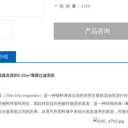
访 问 量：
2105
产品咨询
介绍
蒸发面积0.25m²薄膜过滤系统
：
（Thin film evaporator）是一种物料液体沿加热管壁呈膜状流
是物料停留时间短，因此特别适合热敏性物质的蒸发，是一种特殊的液--
与冷凝表面之间的距离，从而可利用料液中各组分蒸发速率的差异，对液