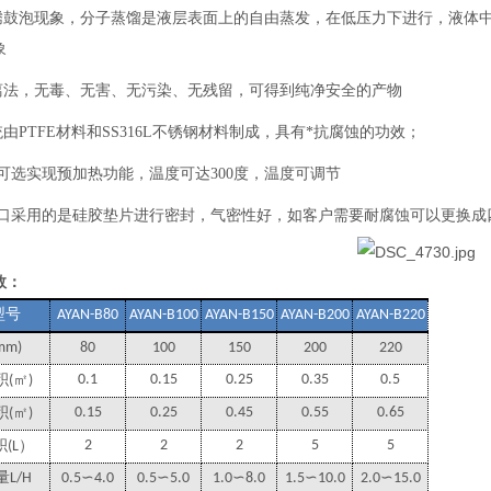
沸腾鼓泡现象，分子蒸馏是液层表面上的自由蒸发，在低压力下进行，液体
象
分离法，无毒、无害、无污染、无残留，可得到纯净安全的产物
统由PTFE材料和SS316L不锈钢材料制成，具有*抗腐蚀的功效；
罐可选实现预加热功能，温度可达300度，温度可调节
个接口采用的是硅胶垫片进行密封，气密性好，如客户需要耐腐蚀可以更换成
数：
型号
AYAN-B80
AYAN-B100
AYAN-B150
AYAN-B200
AYAN-B220
mm)
80
100
150
200
220
㎡
0.1
0.15
0.25
0.35
0.5
积
(
)
㎡
0.15
0.25
0.45
0.55
0.65
积
(
)
）
2
2
2
5
5
积
(L
量
L/H
0.5∽4.0
0.5∽5.0
1.0∽8.0
1.5∽10.0
2.0∽15.0