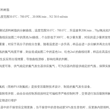
原料树脂
50.0˚C - 700.0℃，20.00K/min，N2 50.0 ml/min
试原料树脂的分解曲线，温度范围50.0˚C - 700.0˚C，升温速率20K/min，70µl氧化
曲线应如图二中的黑色3rd曲线，个台阶低于300˚C，有少量失重，对应的是少量挥发性成
重量，对应于高分子的组分含量。随着温度进一步升高，样品会进一步分解并再次出
氛的氮气纯度不够，则会造成如图二中的蓝色1st、红色2nd 的曲线结果，样品在高温
发生反应而出现增重，导致曲线漂移，影响结果的判断。
纯度可靠、供气稳定的氮气发生器供应氮气，可为仪器内部提供稳定的气氛，保障实
氮机（简称PSA制氮机）是按变压吸附技术设计、制造的氮气发生设备。
吸附塔并联，由全自动控制系统按特定可编程序严格控制时序，交替进行加压吸附和
定期进行维护
生器中的干燥管应定期更换，当干燥管中的变色硅胶50%发生变色时，应更换内部填