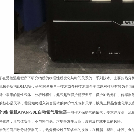
了在受控温度程序下研究物质的物理性质变化与时间关系的一系列技术。主要的热分析技术有
态机械分析法(DMA)等，研究时使用单一技术或多种技术结合测试以对样品有较为全面
析中常用的惰性气体。分析过程中，氮气起到保护精密天平、保护加热元件、传感器
A的核心是天平，需要始终通入符合要求的保护气来保护天平，以防止样品发生化学反
9制氮机AYAN-30L自动氮气发生器
一般作为保护气的氮气，要求纯度高、流
灵敏度，且气体安全，不与热电偶、坩埚等发生反应，没有爆炸或中毒的风险。
60年代初商用热分析仪器问世，热分析经过了50多年的发展，在树脂、塑料、橡胶、