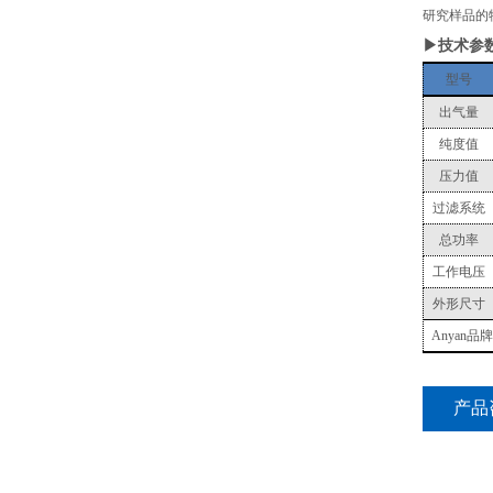
研究样品的
▶技术参
型号
出气量
纯度值
压力值
过滤系统
总功率
工作电压
外形尺寸
Anyan品
产品