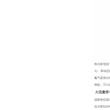
热分析包括
A)，和动
氮气是热分
例如，TG
大流量两个
或影响仪器
自20世纪