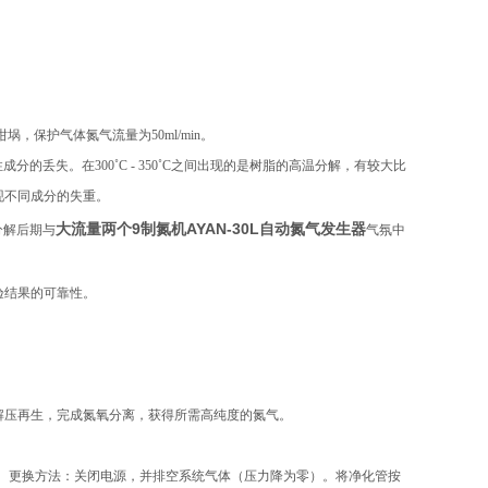
铝坩埚，保护气体氮气流量为50ml/min。
分的丢失。在300˚C - 350˚C之间出现的是树脂的高温分解，有较大比
现不同成分的失重。
大流量两个9制氮机AYAN-30L自动氮气发生器
分解后期与
气氛中
验结果的可靠性。
解压再生，完成氮氧分离，获得所需高纯度的氮气。
料。更换方法：关闭电源，并排空系统气体（压力降为零）。将净化管按