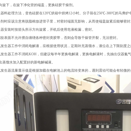
向旋下，在旋下净化管的端盖，更换硅胶干燥剂。
器料处理方法，变色硅胶在120℃烘箱中烘烤12小时。分子筛在250℃-300℃的马弗炉
燥剂时应该注意将脱脂棉放进管子里，对密封端面无影响，从而使端盖旋紧后能够密封
生器安装时按箭头所示方向旋紧，开机后使用皂液检漏，密封。
螺纹表面不允许擅自缠绕各种密封类胶带，否则会导致干燥管开裂，无法密封。
气发生器工作中消耗电解液，应根据使用状况，定期补充蒸馏水，液位在上下限刻度之
气发生器工作不消耗KOH，但建议每半年更换电解液，更换电解液时，先抽出仪器氮气
抽出蒸馏水加入配置好的新电解碱液。
气发生器流量显示值是根据加载在电解池上的电流转变来的，遇到震动可能会有轻微的