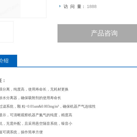
访 问 量：
1888
产品咨询
介绍
征：
进口膜分离，纯度高，使用寿命长，无耗材更换
专业除水分离器，确保吸附剂的使用寿命长
过滤系统，颗 粒<0.01um&0.003mg/m³，确保机器产气连续性
纯度显示，可清晰观察机器产氮气的纯度，精度高
压缩机，无需外配，且采用悬空隔音系统，噪音小
压力值可调系统，操作简单方便