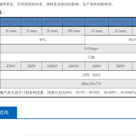
物理变化、不同类型的转变、填料及添加剂的影响、生产条件的影响等。
数：
AYAN-1L
AYAN-2L
AYAN-5L
AYAN-10L
AYAN-1LG
AYAN-2LG
1L/mim
2L/mim
5L/mim
10L/mim
1L/mim
2L/mim
99%
99.
0-0.6mpa
三级
450W
500W
1000W
1600W
450W
500W
220V 50HZ
500x330x710
牌氮气发生器可订制各种流量，纯度分别为99%，99.9%，99.99%，99.999%，99.9
咨询