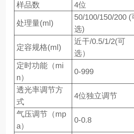
样品数
4位
50/100/150/200 
处理量(ml)
选)
近干/0.5/1/2(可
定容规格(ml)
选）
定时功能（mi
0-999
n）
透光率调节方
4位独立调节
式
气压调节（mp
0-0.8
a）